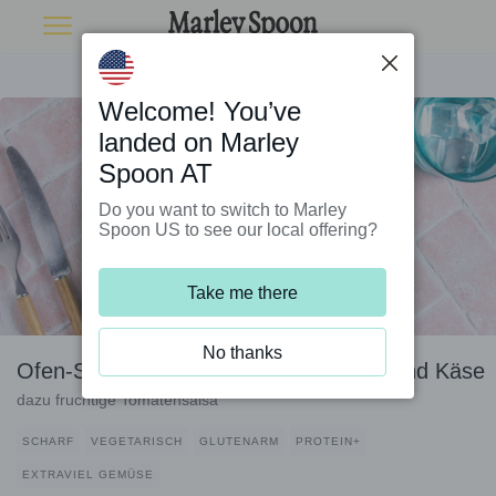
Welcome! You’ve
landed on Marley
Spoon AT
Do you want to switch to Marley
Spoon US to see our local offering?
Take me there
No thanks
Ofen-Süßkartoffel mit Veggie-Chorizo und Käse
dazu fruchtige Tomatensalsa
SCHARF
VEGETARISCH
GLUTENARM
PROTEIN+
EXTRAVIEL GEMÜSE