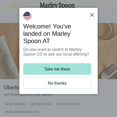
Welcome! You’ve
landed on Marley
Spoon AT
Do you want to switch to Marley
Spoon US to see our local offering?
Take me there
No thanks
Überbackene Tortelli
mit Champignons und Spinat
VEGETARISCH
UNTER 30MIN.
UNTER 650KCAL
FAMILIENFREUNDLICH