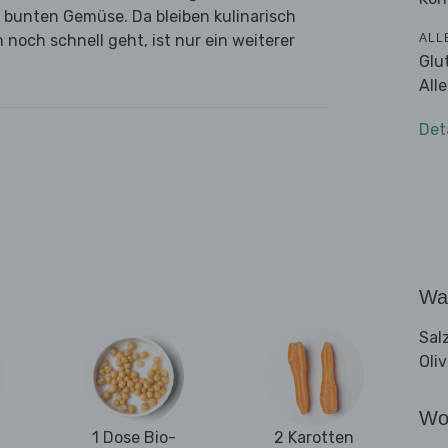
m bunten Gemüse. Da bleiben kulinarisch
ALL
noch schnell geht, ist nur ein weiterer
Glu
All
Det
Wa
Sal
Oli
Wo
1 Dose Bio-
2 Karotten