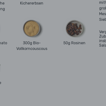
mit
che
Kichererbsen
gro
ung
Mes
Sie
Ver
Zub
ins
mato
300g Bio-
50g Rosinen
Sal
Vollkorncouscous
e