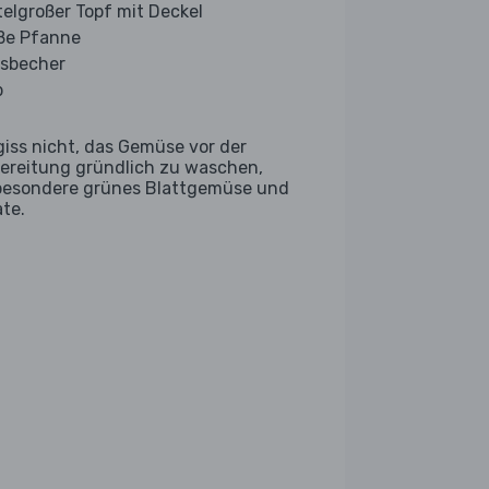
telgroßer Topf mit Deckel
ße Pfanne
sbecher
b
giss nicht, das Gemüse vor der
ereitung gründlich zu waschen,
besondere grünes Blattgemüse und
ate.