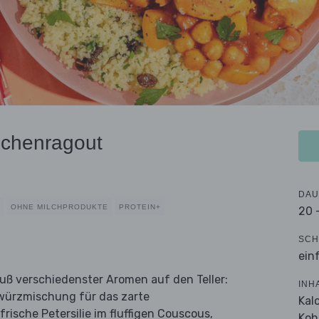
nchenragout
DAU
OHNE MILCHPRODUKTE
PROTEIN+
20 
SCH
ein
auß verschiedenster Aromen auf den Teller:
INH
würzmischung für das zarte
Kal
rische Petersilie im fluffigen Couscous,
Koh