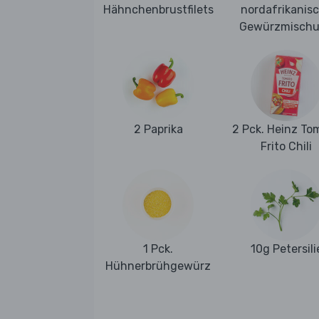
Hähnchenbrustfilets
nordafrikanis
Gewürzmisch
2 Paprika
2 Pck. Heinz To
Frito Chili
1 Pck.
10g Petersili
Hühnerbrühgewürz