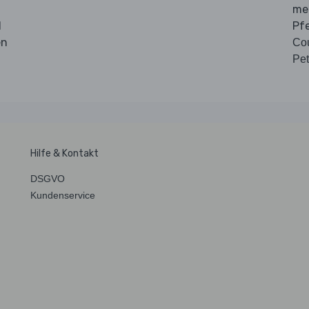
me
d
Pf
en
Co
Pet
Hilfe & Kontakt
DSGVO
Kundenservice