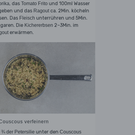
, das
und 100ml Wasser
rika
Tomato Frito
geben und das
ca. 2Min. köcheln
Ragout
sen. Das
unterrühren und 5Min.
Fleisch
tgaren. Die
2–3Min. im
Kichererbsen
erwärmen.
gout
 Couscous verfeinern
.
unter den
¾ der Petersilie
Couscous