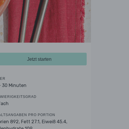
Jetzt starten
ER
- 30 Minuten
WIERIGKEITSGRAD
fach
ALTSANGABEN PRO PORTION
orien 892,
Fett 27.1,
Eiweiß 45.4,
lenhydrate 109