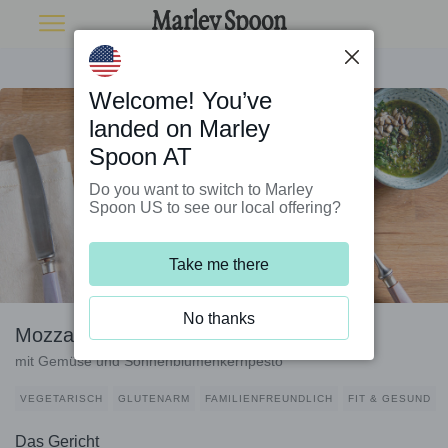
Welcome! You’ve
landed on Marley
Spoon AT
Do you want to switch to Marley
Spoon US to see our local offering?
Take me there
No thanks
Mozzarella auf buntem Salat
mit Gemüse und Sonnenblumenkernpesto
VEGETARISCH
GLUTENARM
FAMILIENFREUNDLICH
FIT & GESUND
Das Gericht