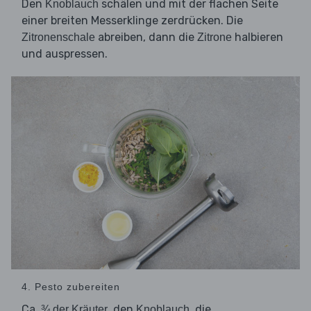
Den
schälen und mit der flachen Seite
Knoblauch
einer breiten Messerklinge zerdrücken. Die
abreiben, dann die
halbieren
Zitronenschale
Zitrone
und auspressen.
4. Pesto zubereiten
Ca.
, den
, die
¾ der Kräuter
Knoblauch