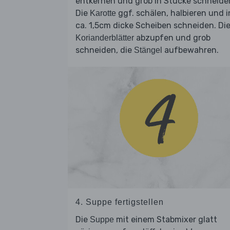
entkernen und grob in Stücke schneide
Die
ggf. schälen, halbieren und i
Karotte
ca. 1,5cm dicke Scheiben schneiden. Di
abzupfen und grob
Korianderblätter
schneiden, die
aufbewahren.
Stängel
4. Suppe fertigstellen
Die
mit einem Stabmixer glatt
Suppe