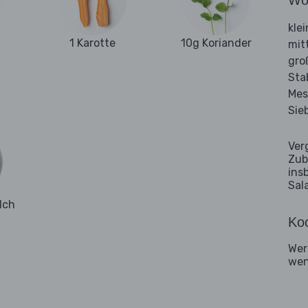
Wo
kle
1 Karotte
10g Koriander
mit
gro
Sta
Mes
Sie
Ver
Zub
ins
Sal
lch
Koc
Wer
wen