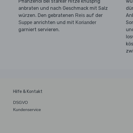
Pflanzenöl bei starker Hitze knusprig
wu
t
anbraten und nach Geschmack mit Salz
dür
würzen. Den gebratenen
auf der
Anb
Reis
anrichten und mit
So
Suppe
Koriander
garniert servieren.
un
los
kös
zwi
Hilfe & Kontakt
DSGVO
Kundenservice