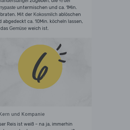
zugeben, die
ianderstängel
½ der
untermischen und ca. 1Min.
rypaste
braten. Mit der
ablöschen
Kokosmilch
 abgedeckt ca. 10Min. köcheln lassen,
 das
weich ist.
Gemüse
 Kern und Kompanie
er Reis ist weiß – na ja, immerhin