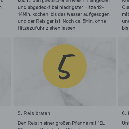
n.
kocht, den
hineingeben
gewaschenen Reis
Kor
n
und abgedeckt bei niedrigster Hitze 12–
Cur
e
14Min. kochen, bis das Wasser aufgesogen
mit
und der
gar ist. Noch ca. 5Min. ohne
und
Reis
Hitzezufuhr ziehen lassen.
bis
5. Reis braten
6.
Den
in einer großen Pfanne mit 1EL
Uns
Reis