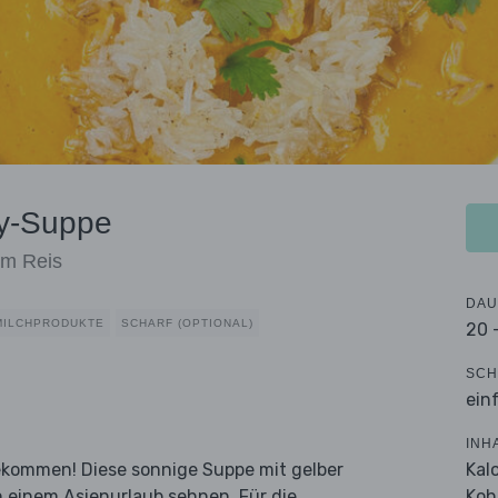
ry-Suppe
em Reis
DAU
MILCHPRODUKTE
SCHARF (OPTIONAL)
20 
SCH
ein
INH
Kal
ekommen! Diese sonnige Suppe mit gelber
Koh
ach einem Asienurlaub sehnen. Für die