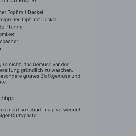
mit du kochst
iner Topf mit Deckel
telgroßer Topf mit Deckel
ße Pfanne
bmixer
sbecher
b
giss nicht, das Gemüse vor der
ereitung gründlich zu waschen,
besondere grünes Blattgemüse und
ate.
htipp
 es nicht so scharf mag, verwendet
iger Currypaste.