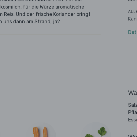
okosmilch, für die Würze aromatische
ALL
 Reis. Und der frische Koriander bringt
Kan
fen uns dann am Strand, ja?
Det
Wa
Sal
Pfl
Ess