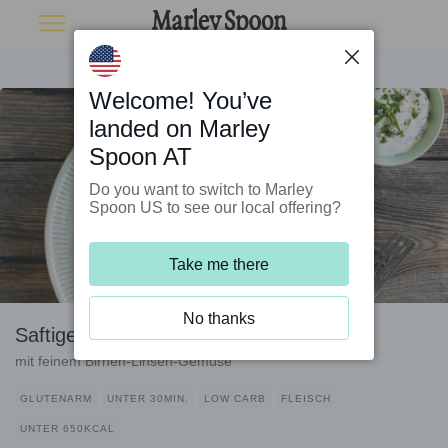
Welcome! You’ve
landed on Marley
Spoon AT
Do you want to switch to Marley
Spoon US to see our local offering?
Take me there
No thanks
Saftiges Schweinerückensteak
mit feinem Birnen-Linsen-Gemüse
GLUTENARM
UNTER 30MIN.
LOW CARB
FLEISCH
UNTER 650KCAL