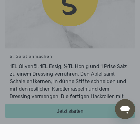
5. Salat anmachen
1EL Olivenöl, 1EL Essig, ½TL Honig und 1 Prise Salz
zu einem Dressing verrühren. Den
Apfel samt
entkernen, in dünne Stifte schneiden und
Schale
mit den
und dem
restlichen Karottenraspeln
Dressing vermengen. Die fertigen
mit
Hackrollen
dem
servieren.
Apfel-Karotten-Salat
Jetzt starten