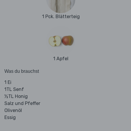
1 Pck. Blätterteig
1 Apfel
Was du brauchst
1 Ei
1TL Senf
½TL Honig
Salz und Pfeffer
Olivenöl
Essig