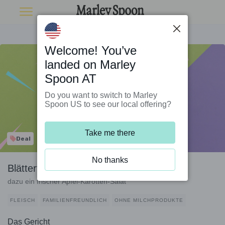
Welcome! You’ve
landed on Marley
Spoon AT
Do you want to switch to Marley
Spoon US to see our local offering?
Take me there
Deal
No thanks
Blätterteigrollen mit Schweinehack
dazu ein frischer Apfel-Karotten-Salat
FLEISCH
FAMILIENFREUNDLICH
OHNE MILCHPRODUKTE
Das Gericht