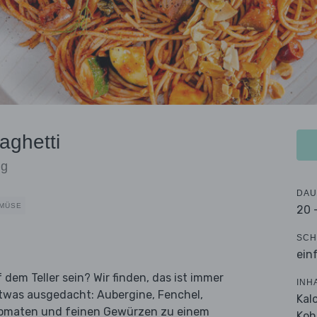
aghetti
ng
DAU
EMÜSE
20 
SCH
ein
dem Teller sein? Wir finden, das ist immer
INH
etwas ausgedacht: Aubergine, Fenchel,
Kal
 Tomaten und feinen Gewürzen zu einem
Koh