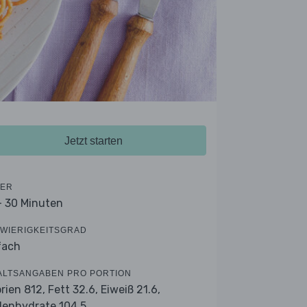
Jetzt starten
ER
- 30 Minuten
WIERIGKEITSGRAD
fach
ALTSANGABEN PRO PORTION
orien 812,
Fett 32.6,
Eiweiß 21.6,
lenhydrate 104.5