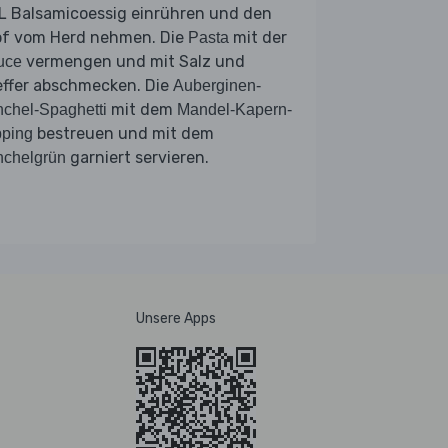
L Balsamicoessig einrühren und den
pf vom Herd nehmen. Die
mit der
Pasta
vermengen und mit Salz und
uce
effer abschmecken. Die
Auberginen-
mit dem
chel-Spaghetti
Mandel-Kapern-
bestreuen und mit dem
pping
garniert servieren.
nchelgrün
Unsere Apps