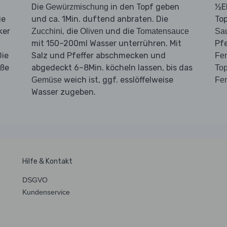
Die
in den Topf geben
½E
Gewürzmischung
ie
und ca. 1Min. duftend anbraten. Die
To
ker
, die
und die
Zucchini
Oliven
Tomatensauce
Sa
mit 150–200ml Wasser unterrühren. Mit
Pf
Die
Salz und Pfeffer abschmecken und
Fen
oße
abgedeckt 6–8Min. köcheln lassen, bis das
To
weich ist, ggf. esslöffelweise
Gemüse
Fe
Wasser zugeben.
Hilfe & Kontakt
DSGVO
Kundenservice