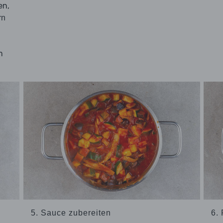
en,
rn
m
5. Sauce zubereiten
6.