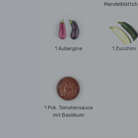
Mandelblättc
1 Aubergine
1 Zucchini
1 Pck. Tomatensauce
mit Basilikum