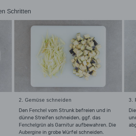
en Schritten
2. Gemüse schneiden
3.
d
Den
vom Strunk befreien und in
Di
Fenchel
dünne Streifen schneiden, ggf. das
und
als Garnitur aufbewahren. Die
abg
Fenchelgrün
in grobe Würfel schneiden.
Aubergine