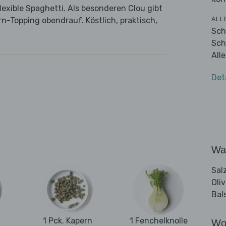
exible Spaghetti. Als besonderen Clou gibt
ALL
rn-Topping obendrauf. Köstlich, praktisch,
Sch
Sch
All
Det
Wa
Sal
Oli
Bal
1 Pck. Kapern
1 Fenchelknolle
Wo