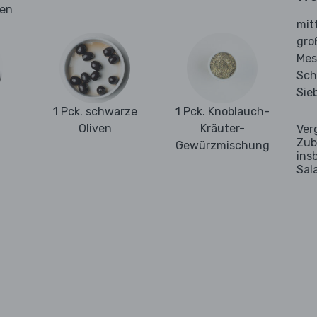
hen
mit
gro
Mes
Sch
Sie
1 Pck. schwarze
1 Pck. Knoblauch-
Oliven
Kräuter-
Ver
Zub
Gewürzmischung
ins
Sal