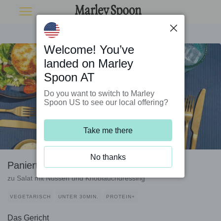
Welcome! You’ve
landed on Marley
Spoon AT
Do you want to switch to Marley
Spoon US to see our local offering?
Take me there
No thanks
Panierter Camembert und Ofentomaten
zu Salat mit Nüssen und Knoblauchdressing
VEGETARISCH
UNTER 30MIN.
PROTEIN+
Das Gericht