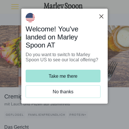
Welcome! You’ve
landed on Marley
Spoon AT
Do you want to switch to Marley
Spoon US to see our local offering?
Take me there
No thanks
Cremiges Hühnerfrikassee
mit Lauch und Pilzen auf Jasminreis
GEFLÜGEL
FAMILIENFREUNDLICH
PROTEIN+
Das Gericht