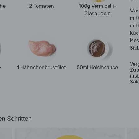
ehe
2 Tomaten
100g Vermicelli-
Was
Glasnudeln
mit
mit
Küc
Mes
Sie
Ver
-
1 Hähnchenbrustfilet
50ml Hoisinsauce
Zub
ins
Sal
en Schritten