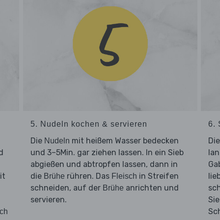
5. Nudeln kochen & servieren
6.
Die
mit heißem Wasser bedecken
Die
Nudeln
d
und 3–5Min. gar ziehen lassen. In ein Sieb
lan
abgießen und abtropfen lassen, dann in
Ga
it
die
rühren. Das
in Streifen
lie
Brühe
Fleisch
schneiden, auf der
anrichten und
sc
Brühe
servieren.
Sie
Sc
sch