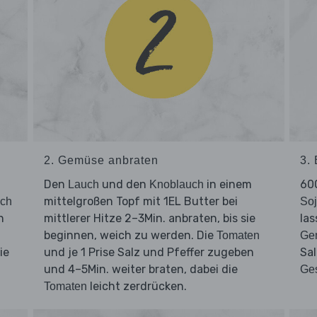
2. Gemüse anbraten
3.
Den
und den
in einem
60
Lauch
Knoblauch
mittelgroßen Topf mit 1EL Butter bei
ch
So
n
mittlerer Hitze 2–3Min. anbraten, bis sie
las
beginnen, weich zu werden. Die
Tomaten
Ge
ie
und je 1 Prise Salz und Pfeffer zugeben
Sal
und 4–5Min. weiter braten, dabei die
Ge
leicht zerdrücken.
Tomaten