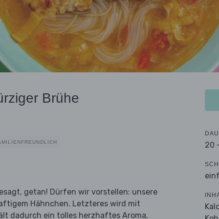
rziger Brühe
DAU
AMILIENFREUNDLICH
20 
SCH
ein
sagt, getan! Dürfen wir vorstellen: unsere
INH
aftigem Hähnchen. Letzteres wird mit
Kal
ält dadurch ein tolles herzhaftes Aroma,
Koh