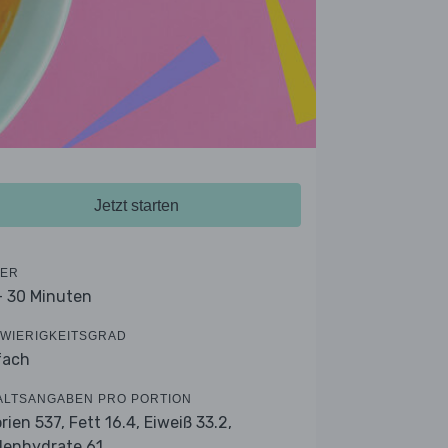
Jetzt starten
ER
- 30 Minuten
WIERIGKEITSGRAD
fach
ALTSANGABEN PRO PORTION
orien 537,
Fett 16.4,
Eiweiß 33.2,
lenhydrate 61