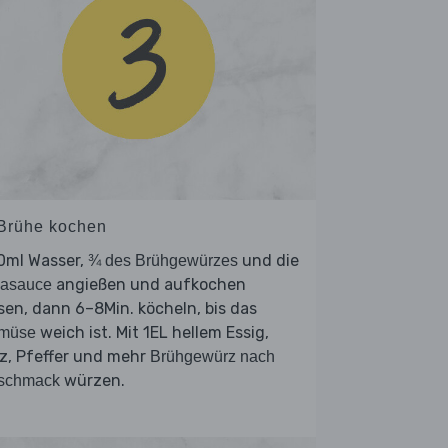
 Brühe kochen
0ml Wasser,
und die
¾ des Brühgewürzes
angießen und aufkochen
jasauce
sen, dann 6–8Min. köcheln, bis das
weich ist. Mit 1EL hellem Essig,
müse
z, Pfeffer und mehr
Brühgewürz nach
würzen.
schmack