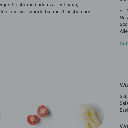
rzigen Sojabrühe baden zarter Lauch,
ALL
eln, die sich wunderbar mit Stäbchen aus
Mil
Ses
All
Det
Wa
2EL
Sal
Ess
Wo