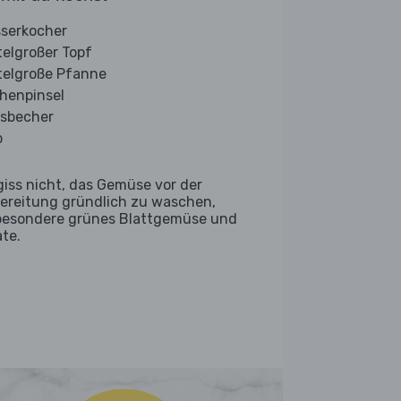
serkocher
telgroßer Topf
telgroße Pfanne
henpinsel
sbecher
b
giss nicht, das Gemüse vor der
ereitung gründlich zu waschen,
besondere grünes Blattgemüse und
ate.