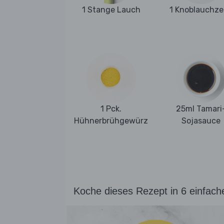
1 Stange Lauch
1 Knoblauchz
1 Pck.
25ml Tamari
Hühnerbrühgewürz
Sojasauce
Koche dieses Rezept in 6 einfach