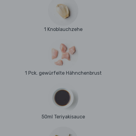
1 Knoblauchzehe
1 Pck. gewürfelte Hähnchenbrust
50ml Teriyakisauce