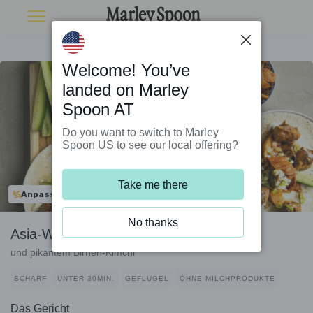
Welcome! You’ve
landed on Marley
Spoon AT
Do you want to switch to Marley
Spoon US to see our local offering?
Take me there
Anpassbar
No thanks
Asia-Wraps mit Teriyaki-Hähnchen
und pikantem Birnen-Kimchi
SCHARF
UNTER 30MIN.
GEFLÜGEL
OHNE MILCHPRODUKTE
Das Gericht