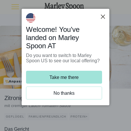
Welcome! You’ve
landed on Marley
Spoon AT
Do you want to switch to Marley
Spoon US to see our local offering?
Take me there
Anpassbar
No thanks
Zitronige Hähnchen-Penne
mit cremiger Lauch-Tomaten-Sauce
GEFLÜGEL
FAMILIENFREUNDLICH
PROTEIN+
Das Gericht