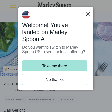
Welcome! You’ve
landed on Marley
Spoon AT
Do you want to switch to Marley
Spoon US to see our local offering?
Take me there
Anpassbar
No thanks
Zucchini-Zitronen-Pasta mit Garnelen x2
mit Zucchini und frischem Spinat
UNTER 30MIN.
MEERESFRÜCHTE
PROTEIN+
Das Gericht