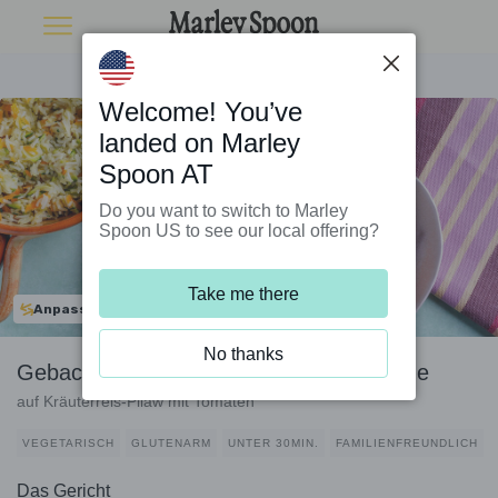
Welcome! You’ve
landed on Marley
Spoon AT
Do you want to switch to Marley
Spoon US to see our local offering?
Take me there
Anpassbar
No thanks
Gebackener Feta in Za'atar-Nuss-Panade
auf Kräuterreis-Pilaw mit Tomaten
VEGETARISCH
GLUTENARM
UNTER 30MIN.
FAMILIENFREUNDLICH
Das Gericht