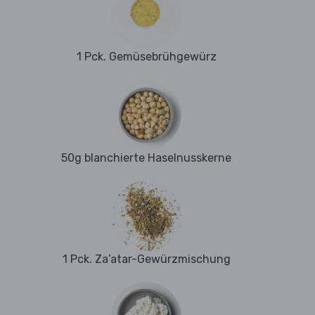
1 Pck. Gemüsebrühgewürz
50g blanchierte Haselnusskerne
1 Pck. Za’atar-Gewürzmischung