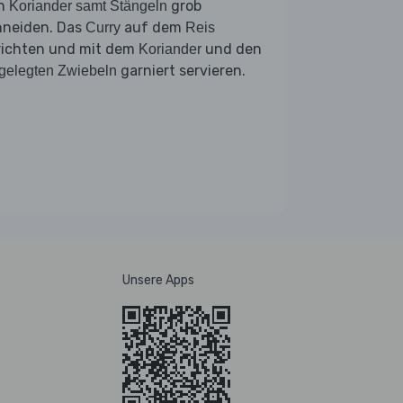
n
grob
Koriander samt Stängeln
hneiden. Das
auf dem
Curry
Reis
richten und mit dem
und den
Koriander
garniert servieren.
gelegten Zwiebeln
Unsere Apps