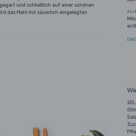
 gegart und schließlich auf einer schönen
ALL
wird das Mahl mit säuerlich eingelegten
Mil
ent
Det
Wa
2EL
50m
Sal
Zuc
Pfl