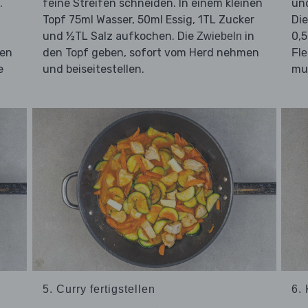
.
feine Streifen schneiden. In einem kleinen
un
n
Topf 75ml Wasser, 50ml Essig, 1TL Zucker
Di
und ½TL Salz aufkochen. Die
in
0,5
Zwiebeln
gen
den Topf geben, sofort vom Herd nehmen
Fle
e
und beiseitestellen.
mu
5. Curry fertigstellen
6.