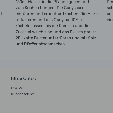
150ml Wasser in die Pfanne geben und
De
zum Kochen bringen. Die
sc
Currysauce
d
einrühren und erneut aufkochen. Die Hitze
an
reduzieren und das
ca. 10Min.
Curry
ein
köcheln lassen, bis die
und die
Karotten
weich sind und das
gar ist.
Zucchini
Fleisch
2EL kalte Butter unterrühren und mit Salz
und Pfeffer abschmecken.
Hilfe & Kontakt
DSGVO
Kundenservice