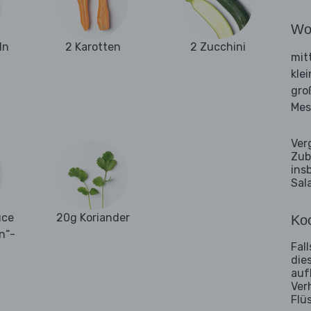
Wo
ln
2 Karotten
2 Zucchini
mit
kle
gro
Mes
Ver
Zub
ins
Sal
uce
20g Koriander
Koc
n“-
Fal
die
auf
Ver
Flü