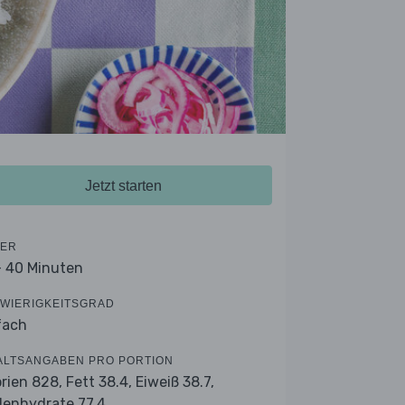
Jetzt starten
ER
- 40 Minuten
WIERIGKEITSGRAD
fach
ALTSANGABEN PRO PORTION
orien 828,
Fett 38.4,
Eiweiß 38.7,
lenhydrate 77.4