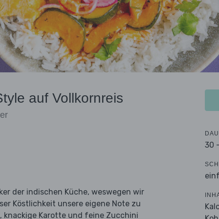
tyle auf Vollkornreis
er
DAU
30 
SCH
ein
siker der indischen Küche, weswegen wir
INH
ser Köstlichkeit unsere eigene Note zu
Kal
, knackige Karotte und feine Zucchini
Koh