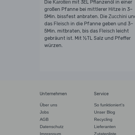
Die
mit 3EL Pflanzenöl in einer
Karotten
großen Pfanne bei mittlerer Hitze in 3–
5Min. bissfest anbraten. Die
un
Zucchini
das
in die Pfanne geben und 3–
Fleisch
5Min. mitbraten, bis das
leicht
Fleisch
gebräunt ist. Mit ½TL Salz und Pfeffer
würzen.
Unternehmen
Service
Über uns
So funktioniert’s
Jobs
Unser Blog
AGB
Recycling
Datenschutz
Lieferanten
Impressum
Zutatenliste