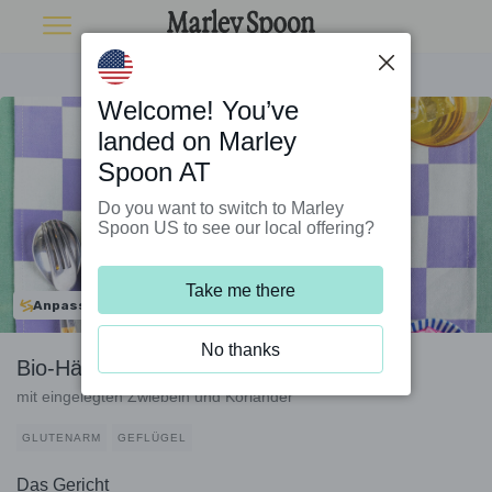
Welcome! You’ve
landed on Marley
Spoon AT
Do you want to switch to Marley
Spoon US to see our local offering?
Take me there
Anpassbar
No thanks
Bio-Hähnchen „Butter Chicken“-Style
mit eingelegten Zwiebeln und Koriander
GLUTENARM
GEFLÜGEL
Das Gericht