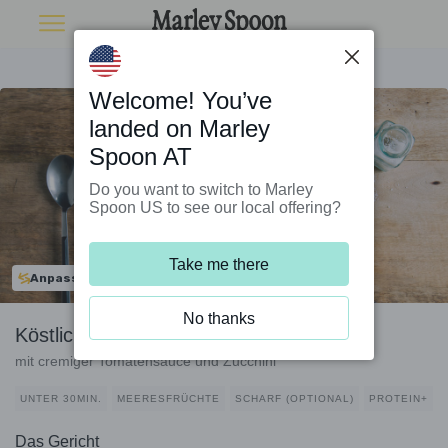
Welcome! You’ve
landed on Marley
Spoon AT
Do you want to switch to Marley
Spoon US to see our local offering?
Take me there
Anpassbar
No thanks
Köstliche Garnelen-Vollkornpasta
mit cremiger Tomatensauce und Zucchini
UNTER 30MIN.
MEERESFRÜCHTE
SCHARF (OPTIONAL)
PROTEIN+
Das Gericht