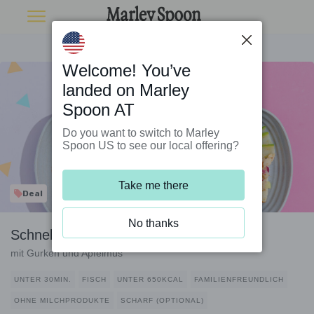
Welcome! You’ve
landed on Marley
Spoon AT
Do you want to switch to Marley
Spoon US to see our local offering?
Take me there
Deal
No thanks
Schnelle Thunfisch-Wraps
mit Gurken und Apfelmus
UNTER 30MIN.
FISCH
UNTER 650KCAL
FAMILIENFREUNDLICH
OHNE MILCHPRODUKTE
SCHARF (OPTIONAL)