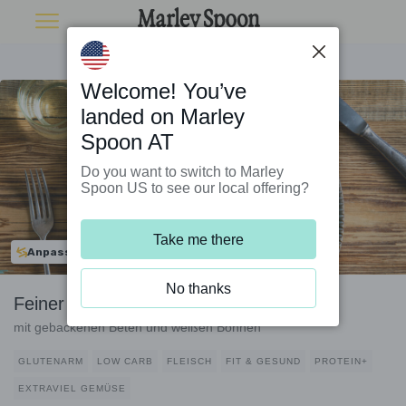
Welcome! You’ve
landed on Marley
Spoon AT
Do you want to switch to Marley
Spoon US to see our local offering?
Take me there
Anpassbar
No thanks
Feiner Mozzarella-Serrano-Salat
mit gebackenen Beten und weißen Bohnen
GLUTENARM
LOW CARB
FLEISCH
FIT & GESUND
PROTEIN+
EXTRAVIEL GEMÜSE