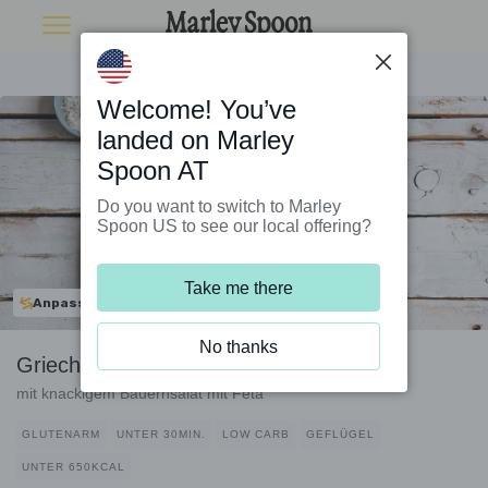
Welcome! You’ve
landed on Marley
Spoon AT
Do you want to switch to Marley
Spoon US to see our local offering?
Take me there
Anpassbar
No thanks
Griechischer Hähnchenteller
mit knackigem Bauernsalat mit Feta
GLUTENARM
UNTER 30MIN.
LOW CARB
GEFLÜGEL
UNTER 650KCAL