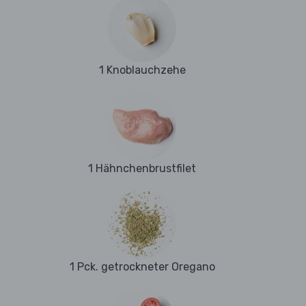
1 Knoblauchzehe
1 Hähnchenbrustfilet
1 Pck. getrockneter Oregano