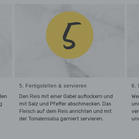
5. Fertigstellen & servieren
6.
den
Den
mit einer Gabel auflockern und
We
Reis
mit Salz und Pfeffer abschmecken. Das
und
g
auf dem
anrichten und mit
ver
Fleisch
Reis
der
garniert servieren.
und
Tomatensalsa