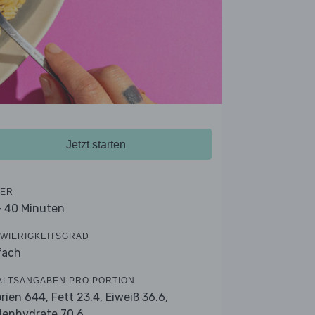
Jetzt starten
ER
- 40 Minuten
WIERIGKEITSGRAD
fach
ALTSANGABEN PRO PORTION
orien 644,
Fett 23.4,
Eiweiß 36.6,
lenhydrate 70.6