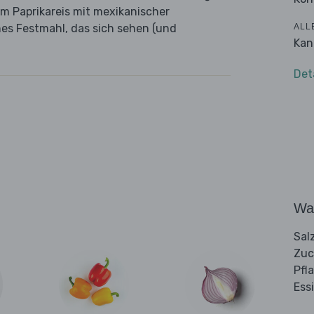
m Paprikareis mit mexikanischer
ALL
es Festmahl, das sich sehen (und
Kan
Det
Wa
Sal
Zuc
Pfl
Ess