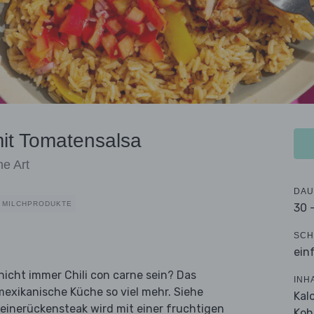
it Tomatensalsa
he Art
DAU
 MILCHPRODUKTE
30 
SCH
ein
icht immer Chili con carne sein? Das
INH
 mexikanische Küche so viel mehr. Siehe
Kal
einerückensteak wird mit einer fruchtigen
Koh