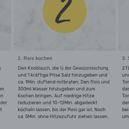
2. Reis kochen
3.
s
Den
, die
2TL
Knoblauch
½ der Gewürzmischung
und 1 kräftige Prise Salz hinzugeben und
un
ca. 1Min. duftend mitbraten. Den
und
a
Reis
To
en
300ml Wasser hinzugeben und zum
das
en
Kochen bringen. Auf niedrige Hitze
To
reduzieren und 10–12Min. abgedeckt
d
der
t
köcheln lassen, bis der
gar ist. Noch
bei
Reis
ca. 5Min. ohne Hitzezufuhr ziehen lassen.
um