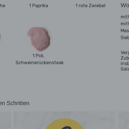
Wo
ehe
1 Paprika
1 rote Zwiebel
mit
mit
Mes
Sie
Ver
1 Pck.
Zub
Schweinerückensteak
ins
Sal
en Schritten