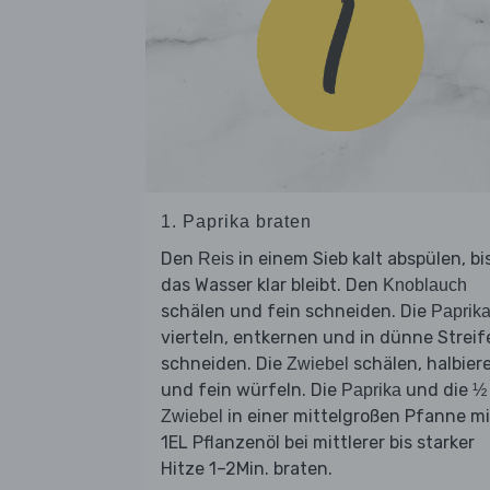
1. Paprika braten
Den
in einem Sieb kalt abspülen, bi
Reis
das Wasser klar bleibt. Den
Knoblauch
schälen und fein schneiden. Die
Paprik
vierteln, entkernen und in dünne Streif
schneiden. Die
schälen, halbier
Zwiebel
und fein würfeln. Die
und die
Paprika
½ 
in einer mittelgroßen Pfanne mi
Zwiebel
1EL Pflanzenöl bei mittlerer bis starker
Hitze 1–2Min. braten.