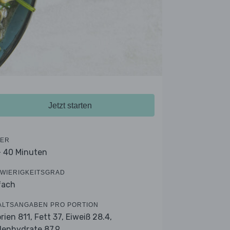
Jetzt starten
ER
- 40 Minuten
WIERIGKEITSGRAD
fach
ALTSANGABEN PRO PORTION
orien 811,
Fett 37,
Eiweiß 28.4,
lenhydrate 87.9