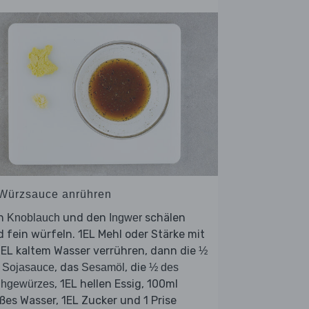
 Würzsauce anrühren
n
und den
schälen
Knoblauch
Ingwer
 fein würfeln. 1EL Mehl oder Stärke mit
EL kaltem Wasser verrühren, dann die
½
, das
, die
 Sojasauce
Sesamöl
½ des
, 1EL hellen Essig, 100ml
ühgewürzes
ßes Wasser, 1EL Zucker und 1 Prise