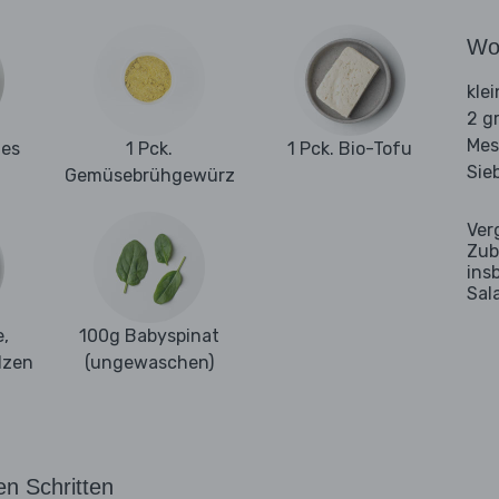
Wo
kle
2 g
Mes
tes
1 Pck.
1 Pck. Bio-Tofu
Sie
Gemüsebrühgewürz
Ver
Zub
ins
Sal
,
100g Babyspinat
lzen
(ungewaschen)
en Schritten