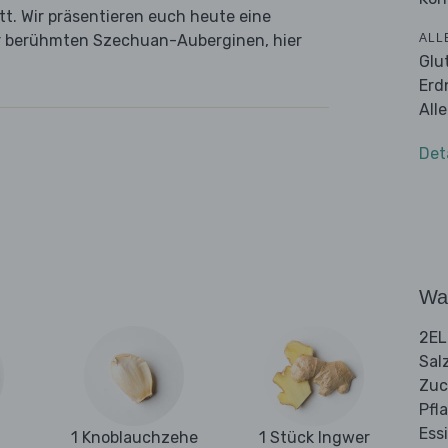
itt. Wir präsentieren euch heute eine
ALL
er berühmten Szechuan-Auberginen, hier
Glu
Erd
All
Det
Wa
2EL
Sal
Zuc
Pfl
Ess
1 Knoblauchzehe
1 Stück Ingwer