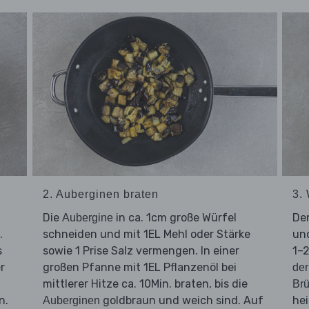
2. Auberginen braten
3.
Die
in ca. 1cm große Würfel
De
Aubergine
.
schneiden und mit 1EL Mehl oder Stärke
und
s
sowie 1 Prise Salz vermengen. In einer
1–2
r
großen Pfanne mit 1EL Pflanzenöl bei
der
mittlerer Hitze ca. 10Min. braten, bis die
Br
n.
goldbraun und weich sind. Auf
hei
Auberginen