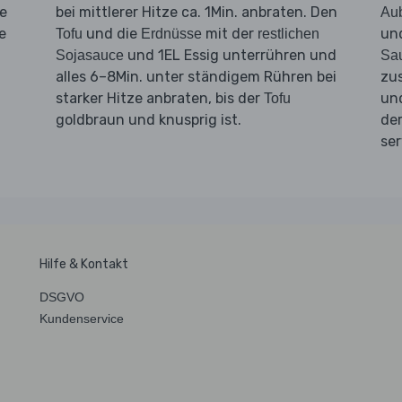
e
bei mittlerer Hitze ca. 1Min. anbraten. Den
Au
e
und die
mit der
und
Tofu
Erdnüsse
restlichen
und 1EL Essig unterrühren und
Sojasauce
Sa
alles 6–8Min. unter ständigem Rühren bei
zu
starker Hitze anbraten, bis der
un
Tofu
goldbraun und knusprig ist.
de
ser
Hilfe & Kontakt
DSGVO
Kundenservice