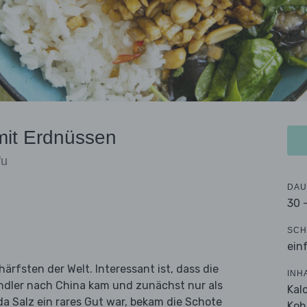
it Erdnüssen
fu
DAU
30 
SCH
ein
ärfsten der Welt. Interessant ist, dass die
INH
ändler nach China kam und zunächst nur als
Kal
 Salz ein rares Gut war, bekam die Schote
Koh