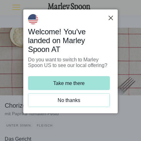
Welcome! You’ve
landed on Marley
Spoon AT
Do you want to switch to Marley
Spoon US to see our local offering?
Take me there
No thanks
Chorizo-Spinat-Pasta
mit Paprika-Tomaten-Pesto
UNTER 30MIN.
FLEISCH
Das Gericht