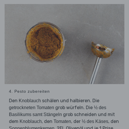
4. Pesto zubereiten
Den
schälen und halbieren. Die
Knoblauch
grob würfeln. Die
getrockneten Tomaten
½ des
grob schneiden und mit
Basilikums samt Stängeln
dem
, den
, der
, den
Knoblauch
Tomaten
½ des Käses
, 2EL Olivenöl und je 1 Prise
Sonnenblumenkernen