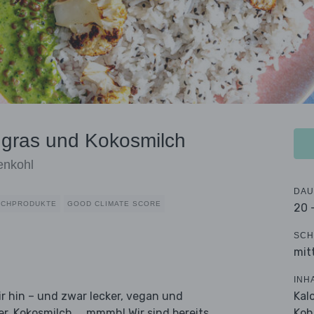
engras und Kokosmilch
enkohl
DAU
LCHPRODUKTE
GOOD CLIMATE SCORE
20 
SCH
mit
INH
Kal
ir hin – und zwar lecker, vegan und
Koh
er, Kokosmilch ... mmmh! Wir sind bereits