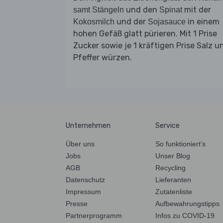
und den
mit der
samt Stängeln
Spinat
und der
in einem
Kokosmilch
Sojasauce
hohen Gefäß glatt pürieren. Mit 1 Prise
Zucker sowie je 1 kräftigen Prise Salz u
Pfeffer würzen.
Unternehmen
Service
Über uns
So funktioniert’s
Jobs
Unser Blog
AGB
Recycling
Datenschutz
Lieferanten
Impressum
Zutatenliste
Presse
Aufbewahrungstipps
Partnerprogramm
Infos zu COVID-19