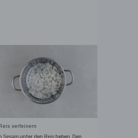
Reis verfeinern
n
unter den
heben. Den
Sesam
Reis