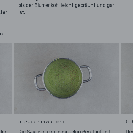
bis der
leicht gebräunt und gar
Blumenkohl
ster
ist.
n.
5. Sauce erwärmen
6. 
Die
in einem mittelgroßen Topf mit
De
der
Sauce