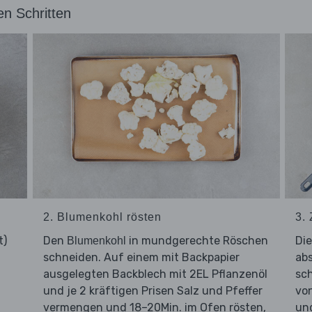
en Schritten
2. Blumenkohl rösten
3.
t)
Den
in mundgerechte Röschen
Di
Blumenkohl
schneiden. Auf einem mit Backpapier
ab
ausgelegten Backblech mit 2EL Pflanzenöl
sc
und je 2 kräftigen Prisen Salz und Pfeffer
von
vermengen und 18–20Min. im Ofen rösten,
und