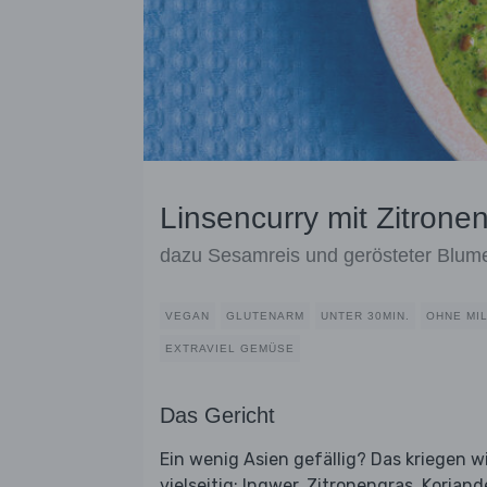
Linsencurry mit Zitron
dazu Sesamreis und gerösteter Blum
VEGAN
GLUTENARM
UNTER 30MIN.
OHNE MI
EXTRAVIEL GEMÜSE
Das Gericht
Ein wenig Asien gefällig? Das kriegen w
vielseitig: Ingwer, Zitronengras, Koriand