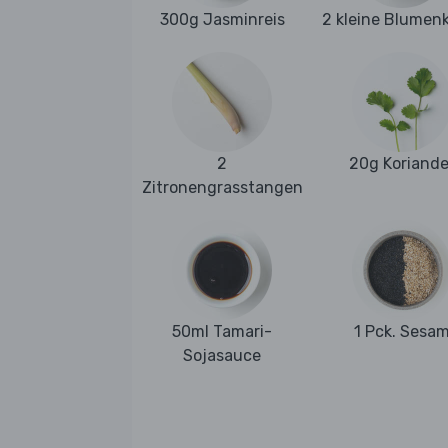
300g Jasminreis
2 kleine Blumen
2
20g Koriande
Zitronengrasstangen
50ml Tamari-
1 Pck. Sesa
Sojasauce