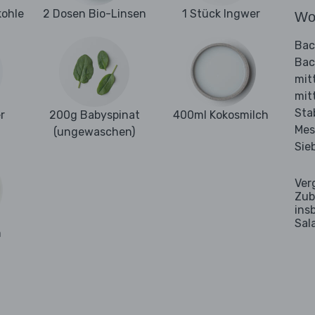
kohle
2 Dosen Bio-Linsen
1 Stück Ingwer
Wo
Bac
Bac
mit
mit
Sta
r
200g Babyspinat
400ml Kokosmilch
Mes
(ungewaschen)
Sie
Ver
Zub
ins
Sal
m