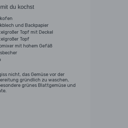
mit du kochst
kofen
kblech und Backpapier
telgroßer Topf mit Deckel
telgroßer Topf
bmixer mit hohem Gefäß
sbecher
b
giss nicht, das Gemüse vor der
ereitung gründlich zu waschen,
besondere grünes Blattgemüse und
ate.