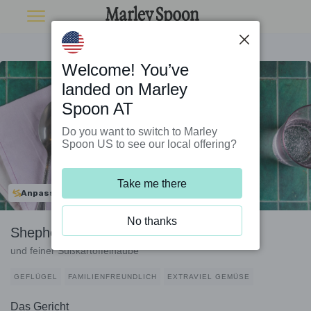
Welcome! You’ve
landed on Marley
Spoon AT
Do you want to switch to Marley
Spoon US to see our local offering?
Take me there
Anpassbar
No thanks
Shepherd’s Pie mit Putenhackfleisch
und feiner Süßkartoffelhaube
GEFLÜGEL
FAMILIENFREUNDLICH
EXTRAVIEL GEMÜSE
Das Gericht