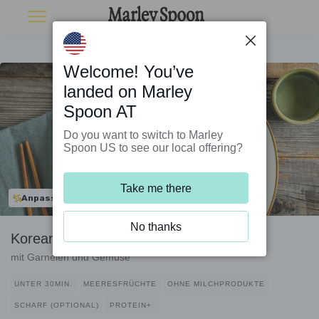
Welcome! You’ve
landed on Marley
Spoon AT
Do you want to switch to Marley
Spoon US to see our local offering?
Take me there
Anpassbar
No thanks
Koreanische Vollkornnudelpfanne
mit Garnelen und Gemüse
UNTER 30MIN.
MEERESFRÜCHTE
OHNE MILCHPRODUKTE
SCHARF (OPTIONAL)
PROTEIN+