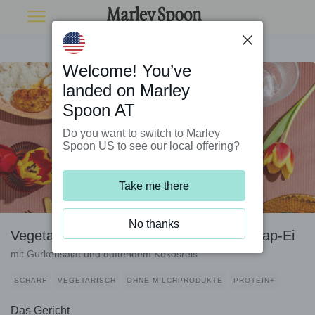
Welcome! You’ve
landed on Marley
Spoon AT
Do you want to switch to Marley
Spoon US to see our local offering?
Take me there
No thanks
Vegetarisches Satay-Hähnchen und Ketjap-Ei
mit Gurkensalat und duftendem Kokosreis
SCHARF
VEGETARISCH
OHNE MILCHPRODUKTE
PROTEIN+
Das Gericht