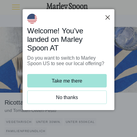
Welcome! You’ve
landed on Marley
Spoon AT
Do you want to switch to Marley
Spoon US to see our local offering?
Take me there
No thanks
Ricotta-Spinat-Tortelli mit Zucchini
und Tomaten-Oliven-Pesto
VEGETARISCH
UNTER 30MIN.
UNTER 650KCAL
FAMILIENFREUNDLICH