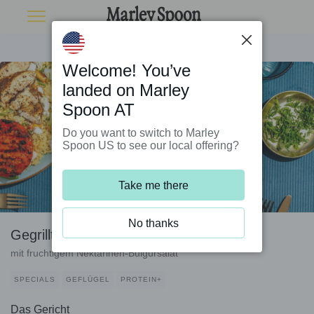
Welcome! You’ve
landed on Marley
Spoon AT
Do you want to switch to Marley
Spoon US to see our local offering?
Take me there
No thanks
Gegrilltes Hähnchen und Tomate
mit fruchtigem Nektarinen-Bulgursalat
SPECIALS
GEFLÜGEL
PROTEIN+
Das Gericht