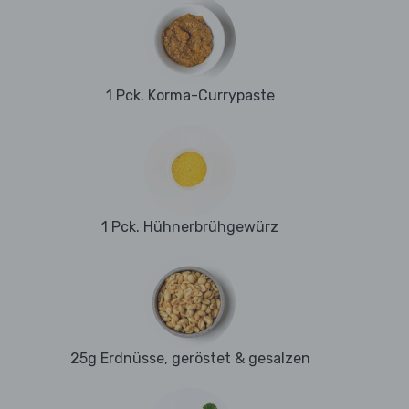
1 Pck. Korma-Currypaste
1 Pck. Hühnerbrühgewürz
25g Erdnüsse, geröstet & gesalzen