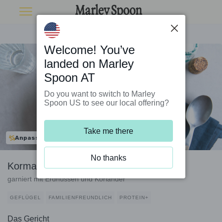
Welcome! You’ve
landed on Marley
Spoon AT
Do you want to switch to Marley
Spoon US to see our local offering?
Take me there
Anpassbar
No thanks
Korma-Bio-Hähnchensuppe mit Reis
garniert mit Erdnüssen und Koriander
GEFLÜGEL
FAMILIENFREUNDLICH
PROTEIN+
Das Gericht