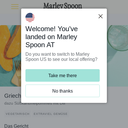
Welcome! You’ve
landed on Marley
Spoon AT
Do you want to switch to Marley
Spoon US to see our local offering?
Take me there
No thanks
Griechischer Veggie-Burger mit Feta
dazu Süßkartoffelpommes mit Dill
VEGETARISCH
EXTRAVIEL GEMÜSE
Das Gericht