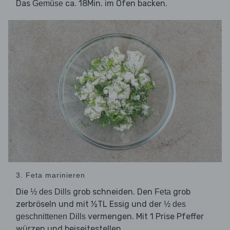
Das
ca. 18Min. im Ofen backen.
Gemüse
3. Feta marinieren
Die
grob schneiden. Den
grob
½ des Dills
Feta
zerbröseln und mit ½TL Essig und der
½ des
vermengen. Mit 1 Prise Pfeffer
geschnittenen Dills
würzen und beiseitestellen.