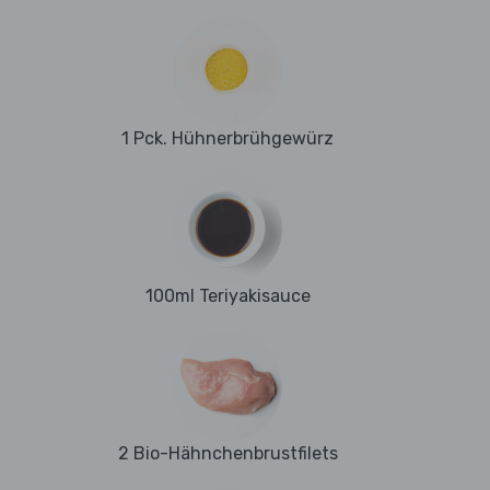
1 Pck. Hühnerbrühgewürz
100ml Teriyakisauce
2 Bio-Hähnchenbrustfilets