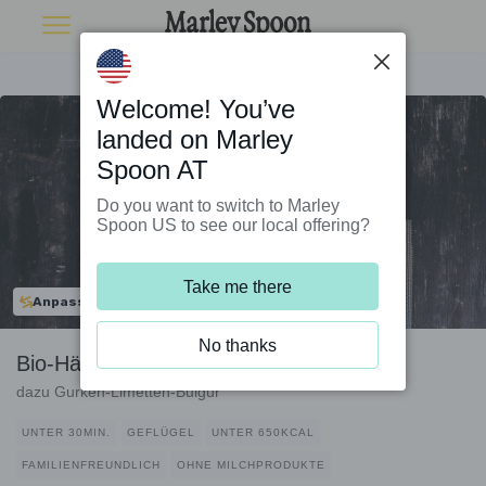
Welcome! You’ve
landed on Marley
Spoon AT
Do you want to switch to Marley
Spoon US to see our local offering?
Take me there
Anpassbar
No thanks
Bio-Hähnchen mit Teriyakiglasur
dazu Gurken-Limetten-Bulgur
UNTER 30MIN.
GEFLÜGEL
UNTER 650KCAL
FAMILIENFREUNDLICH
OHNE MILCHPRODUKTE