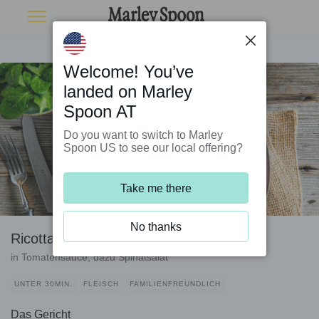
Welcome! You’ve
landed on Marley
Spoon AT
Do you want to switch to Marley
Spoon US to see our local offering?
Take me there
No thanks
Ricotta-Spinat-Tortelli mit Speck
in Tomatensauce, dazu Spinatsalat
UNTER 30MIN.
FLEISCH
FAMILIENFREUNDLICH
Das Gericht