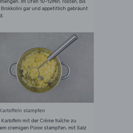
mengen. Im Ofen 10–12Min. rösten, bis
e
gar und appetitlich gebräunt
Brokkolini
d.
Kartoffeln stampfen
e
mit der
zu
Kartoffeln
Crème fraîche
nem cremigen
stampfen, mit Salz
Püree