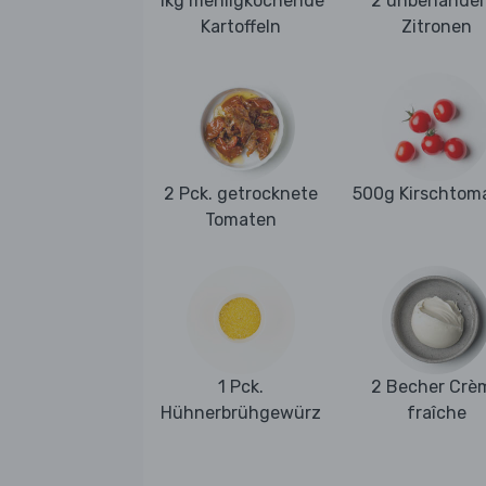
1kg mehligkochende
2 unbehandel
Kartoffeln
Zitronen
2 Pck. getrocknete
500g Kirschtom
Tomaten
1 Pck.
2 Becher Crè
Hühnerbrühgewürz
fraîche