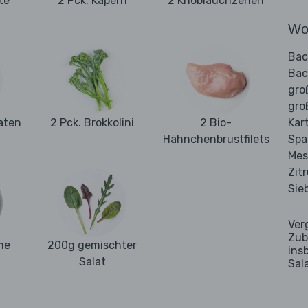
te
2 Pck. Kapern
2 Knoblauchzehen
Wo
Bac
Bac
gro
gro
aten
2 Pck. Brokkolini
2 Bio-
Kar
Hähnchenbrustfilets
Spa
Mes
Zit
Sie
Ver
Zub
me
200g gemischter
ins
Salat
Sal