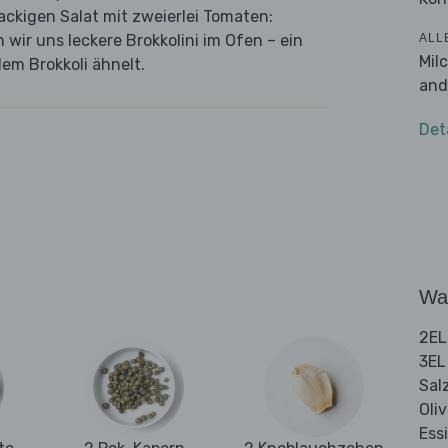
ackigen Salat mit zweierlei Tomaten:
ALL
wir uns leckere Brokkolini im Ofen – ein
Mil
em Brokkoli ähnelt.
and
Det
Wa
2EL
3EL
Sal
Oli
Ess