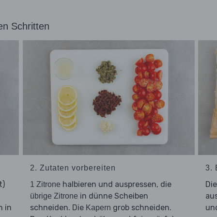
en Schritten
2. Zutaten vorbereiten
3. 
t)
halbieren und auspressen, die
Di
1 Zitrone
in dünne Scheiben
aus
übrige Zitrone
n in
schneiden. Die
grob schneiden.
und
Kapern