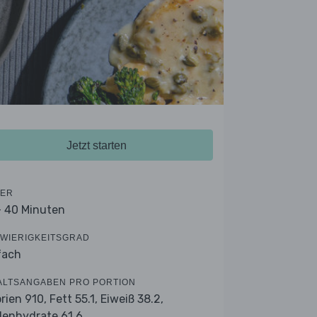
Jetzt starten
ER
- 40 Minuten
WIERIGKEITSGRAD
fach
ALTSANGABEN PRO PORTION
orien 910,
Fett 55.1,
Eiweiß 38.2,
lenhydrate 61.6