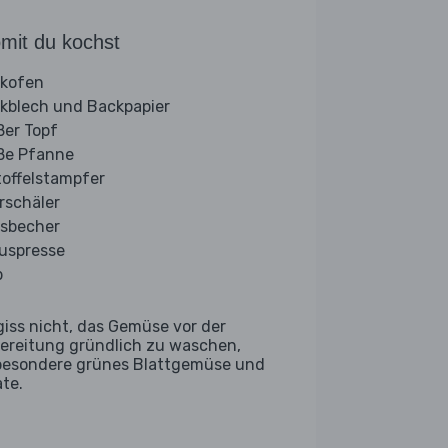
mit du kochst
kofen
kblech und Backpapier
ßer Topf
ße Pfanne
toffelstampfer
rschäler
sbecher
ruspresse
b
giss nicht, das Gemüse vor der
ereitung gründlich zu waschen,
besondere grünes Blattgemüse und
ate.