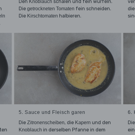
Den
schälen und fein würfeln.
ver
Knoblauch
n
Die
fein schneiden.
di
getrockneten Tomaten
Die
halbieren.
sin
eln
Kirschtomaten
.
5. Sauce und Fleisch garen
6. 
Die
, die
und den
Di
Zitronenscheiben
Kapern
iten
in derselben Pfanne in dem
ei
Knoblauch