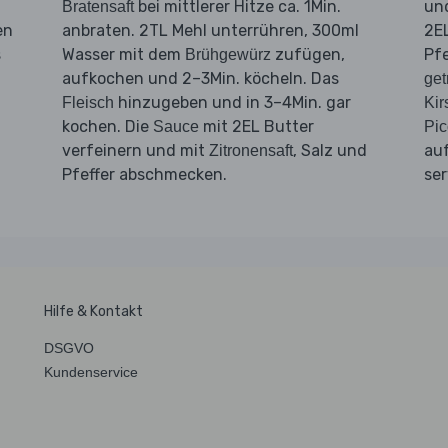
bei mittlerer Hitze ca. 1Min.
und
Bratensaft
en
anbraten. 2TL Mehl unterrühren, 300ml
2EL
s
Wasser mit dem
zufügen,
Pf
Brühgewürz
aufkochen und 2–3Min. köcheln. Das
get
hinzugeben und in 3–4Min. gar
Fleisch
Kir
kochen. Die
mit 2EL Butter
Sauce
Pic
verfeinern und mit
, Salz und
auf
Zitronensaft
Pfeffer abschmecken.
ser
Hilfe & Kontakt
DSGVO
Kundenservice