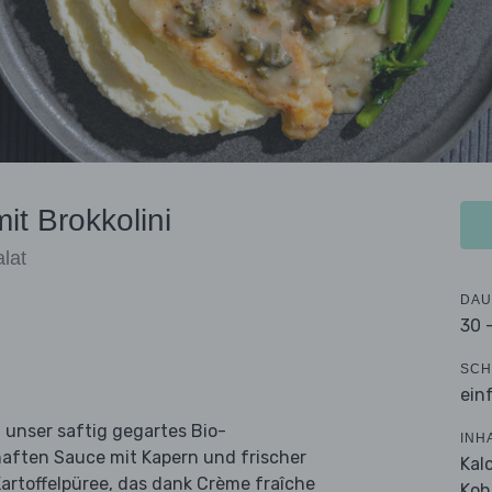
t Brokkolini
lat
DAU
30 
SCH
ein
 unser saftig gegartes Bio-
INH
haften Sauce mit Kapern und frischer
Kal
Kartoffelpüree, das dank Crème fraîche
Koh