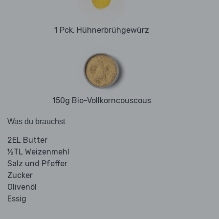
1 Pck. Hühnerbrühgewürz
150g Bio-Vollkorncouscous
Was du brauchst
2EL Butter
½TL Weizenmehl
Salz und Pfeffer
Zucker
Olivenöl
Essig