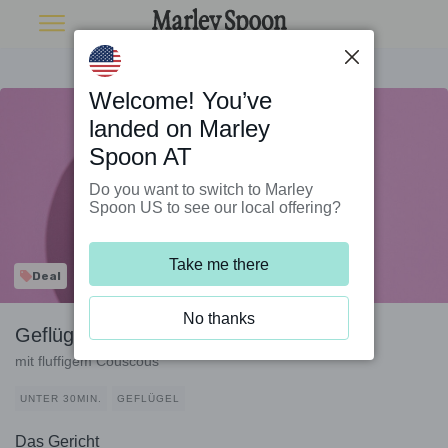
Welcome! You’ve
landed on Marley
Spoon AT
Do you want to switch to Marley
Spoon US to see our local offering?
Take me there
Deal
No thanks
Geflügelwurst auf Aubergineneintopf
mit fluffigem Couscous
UNTER 30MIN.
GEFLÜGEL
Das Gericht