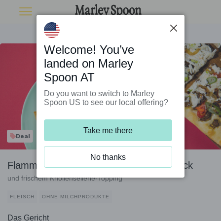
Welcome! You’ve
landed on Marley
Spoon AT
Do you want to switch to Marley
Spoon US to see our local offering?
Take me there
Deal
No thanks
Flammkuchen mit Schawarma-Rinderhack
und frischem Knollensellerie-Topping
FLEISCH
OHNE MILCHPRODUKTE
Das Gericht