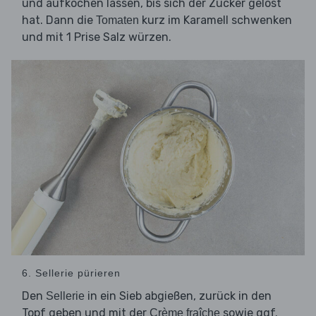
und aufkochen lassen, bis sich der Zucker gelöst
hat. Dann die
kurz im Karamell schwenken
Tomaten
und mit 1 Prise Salz würzen.
6. Sellerie pürieren
Den
in ein Sieb abgießen, zurück in den
Sellerie
Topf geben und mit der
sowie ggf.
Crème fraîche