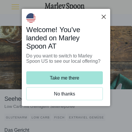
Welcome! You’ve
landed on Marley
Spoon AT
Do you want to switch to Marley
Spoon US to see our local offering?
Take me there
No thanks
Seehecht mit Pistazien und Oliven
Low Carb mit cremigem Selleriepüree
GLUTENARM
LOW CARB
FISCH
EXTRAVIEL GEMÜSE
Das Gericht