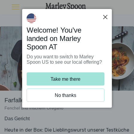
Welcome! You’ve
landed on Marley
Spoon AT
Do you want to switch to Marley
Spoon US to see our local offering?
Take me there
No thanks
Farfalle mit feuriger Chorizo,
Fenchel und frischem Oregano
Das Gericht
Heute in der Box: Die Lieblingswurst unserer Testküche