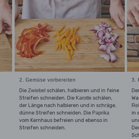
2. Gemüse vorbereiten
3.
Die
schälen, halbieren und in feine
De
Zwiebel
Streifen schneiden. Die
schälen,
Was
Karotte
der Länge nach halbieren und in schräge,
Re
dünne Streifen schneiden. Die
in
Paprika
vom Kernhaus befreien und ebenso in
und
Streifen schneiden.
Dec
Sch