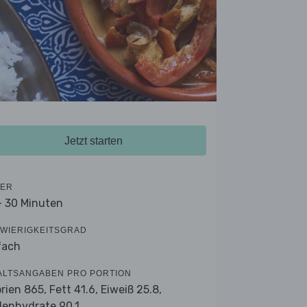
Jetzt starten
ER
- 30 Minuten
WIERIGKEITSGRAD
fach
ALTSANGABEN PRO PORTION
orien 865,
Fett 41.6,
Eiweiß 25.8,
lenhydrate 90.1