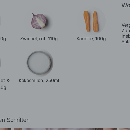
Wo
Ver
Zub
ins
50g
Zwiebel, rot, 110g
Karotte, 100g
Sal
tet &
Kokosmilch, 250ml
30g
en Schritten