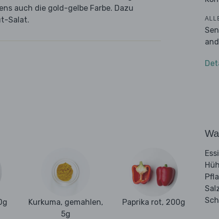
ens auch die gold-gelbe Farbe. Dazu
ALL
t-Salat.
Sen
and
Det
Wa
Ess
Hüh
Pfl
Sal
Sch
0g
Kurkuma, gemahlen,
Paprika rot, 200g
5g