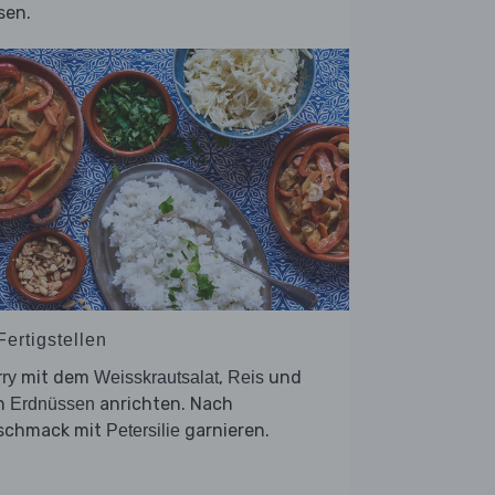
sen.
Fertigstellen
mit dem
,
und
ry
Weisskrautsalat
Reis
n
anrichten. Nach
Erdnüssen
schmack mit
garnieren.
Petersilie