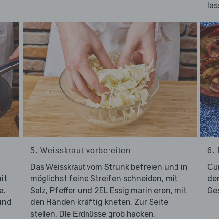
las
5. Weisskraut vorbereiten
6. 
h
Das
vom Strunk befreien und in
Weisskraut
Cur
it
möglichst feine Streifen schneiden, mit
de
a.
Salz, Pfeffer und 2EL Essig marinieren, mit
Ge
und
den Händen kräftig kneten. Zur Seite
stellen. DIe
grob hacken.
Erdnüsse