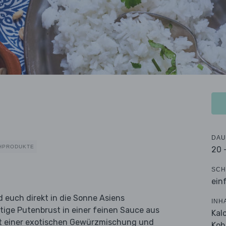
DAU
HPRODUKTE
20 
SCH
ein
d euch direkt in die Sonne Asiens
INH
ige Putenbrust in einer feinen Sauce aus
Kal
it einer exotischen Gewürzmischung und
Koh