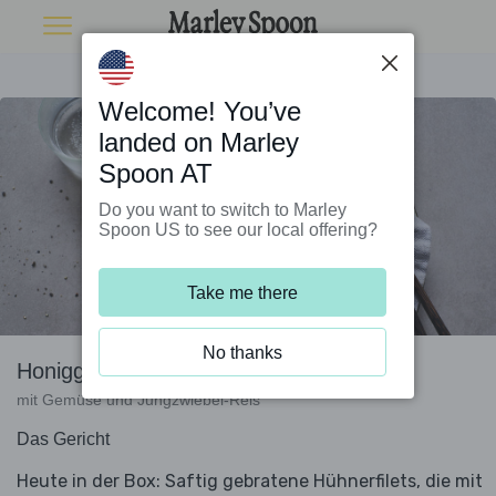
Welcome! You’ve
landed on Marley
Spoon AT
Do you want to switch to Marley
Spoon US to see our local offering?
Take me there
No thanks
Honigglasierte Hühnerbrust
mit Gemüse und Jungzwiebel-Reis
Das Gericht
Heute in der Box: Saftig gebratene Hühnerfilets, die mit