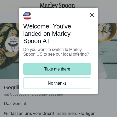
Welcome! You’ve
landed on Marley
Spoon AT
Do you want to switch to Marley
Spoon US to see our local offering?
Take me there
No thanks
Gegrillte Zucchini
mit Couscous und Joghurt-Dressing
Das Gericht
Wir lassen uns vom Orient inspirieren: Fluffigen