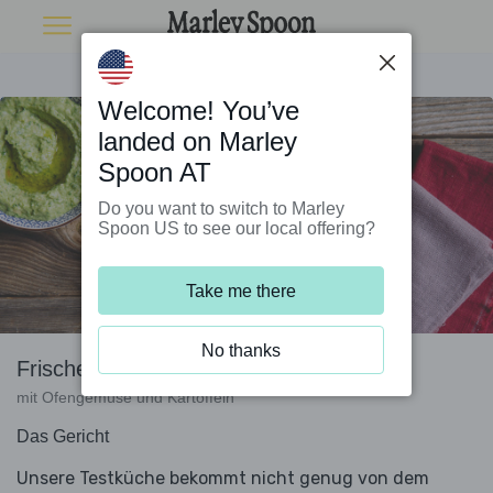
Welcome! You’ve
landed on Marley
Spoon AT
Do you want to switch to Marley
Spoon US to see our local offering?
Take me there
No thanks
Frischer Ricotta-Dip
mit Ofengemüse und Kartoffeln
Das Gericht
Unsere Testküche bekommt nicht genug von dem