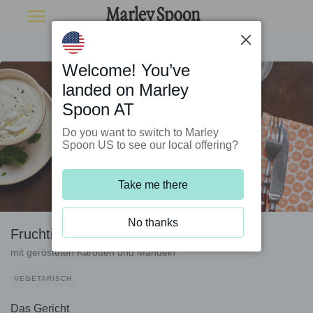
Welcome! You’ve
landed on Marley
Spoon AT
Do you want to switch to Marley
Spoon US to see our local offering?
Take me there
No thanks
Fruchtiger Bulgur-Salat
mit gerösteten Karotten und Mandeln
VEGETARISCH
Das Gericht