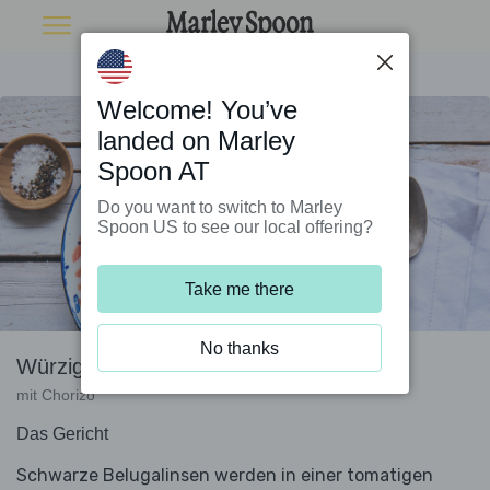
Welcome! You’ve
landed on Marley
Spoon AT
Do you want to switch to Marley
Spoon US to see our local offering?
Take me there
No thanks
Würziger Linseneintopf
mit Chorizo
Das Gericht
Schwarze Belugalinsen werden in einer tomatigen