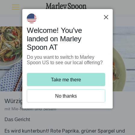
Welcome! You’ve
landed on Marley
Spoon AT
Do you want to switch to Marley
Spoon US to see our local offering?
Take me there
No thanks
Würziger Gemüse-Wok
mit Mie-Nudeln und Sesam
Das Gericht
Es wird kunterbunt! Rote Paprika, grüner Spargel und