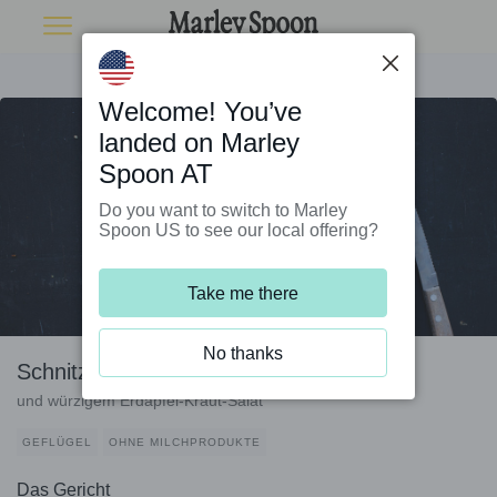
Welcome! You’ve
landed on Marley
Spoon AT
Do you want to switch to Marley
Spoon US to see our local offering?
Take me there
No thanks
Schnitzel mit Brezelkruste
und würzigem Erdäpfel-Kraut-Salat
GEFLÜGEL
OHNE MILCHPRODUKTE
Das Gericht