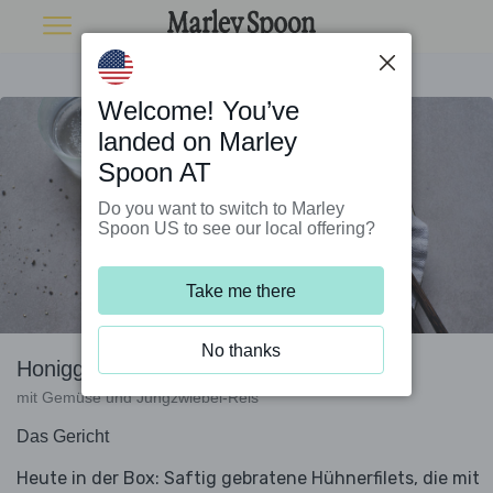
Welcome! You’ve
landed on Marley
Spoon AT
Do you want to switch to Marley
Spoon US to see our local offering?
Take me there
No thanks
Honigglasierte Hühnerbrust
mit Gemüse und Jungzwiebel-Reis
Das Gericht
Heute in der Box: Saftig gebratene Hühnerfilets, die mit