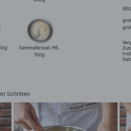
Wo
gro
gro
Ver
50g
Semmelbrösel, MS,
Zub
ins
100g
Sal
en Schritten