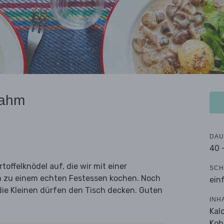
rahm
DAU
40 
offelknödel auf, die wir mit einer
SCH
n zu einem echten Festessen kochen. Noch
ein
 die Kleinen dürfen den Tisch decken. Guten
INH
Kal
Koh