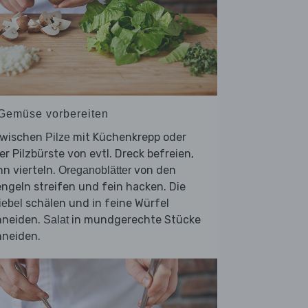
 Gemüse vorbereiten
zwischen
mit Küchenkrepp oder
Pilze
er Pilzbürste von evtl. Dreck befreien,
n vierteln.
von den
Oreganoblätter
ngeln streifen und fein hacken. Die
schälen und in feine Würfel
iebel
hneiden.
in mundgerechte Stücke
Salat
hneiden.