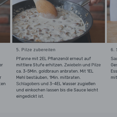
5. Pilze zubereiten
6.
Pfanne mit 2EL Pflanzenöl erneut auf
Sa
er
mittlere Stufe erhitzen.
und
Ge
Zwiebeln
Pilze
ca. 3-5Min. goldbraun anbraten. Mit 1EL
Ess
r
Mehl bestäuben, 1Min. mitbraten.
mit
ten
und 3-4EL Wasser zugießen
Schlagobers
und einkochen lassen bis die Sauce leicht
eingedickt ist.