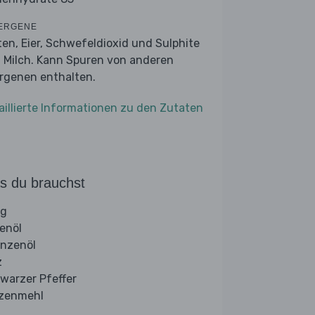
ERGENE
ten, Eier, Schwefeldioxid und Sulphite
 Milch. Kann Spuren von anderen
ergenen enthalten.
aillierte Informationen zu den Zutaten
s du brauchst
ig
venöl
anzenöl
z
warzer Pfeffer
zenmehl