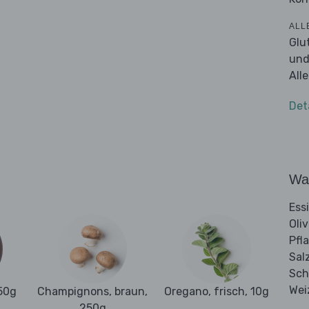
ALL
Glu
und
All
Det
Wa
Ess
Oli
Pfl
Sal
Sch
Wei
750g
Champignons, braun,
Oregano, frisch, 10g
250g