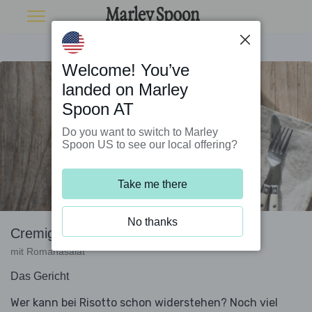
Welcome! You’ve
landed on Marley
Spoon AT
Do you want to switch to Marley
Spoon US to see our local offering?
Take me there
No thanks
Cremiges Austernpilz-Risotto
mit Romanasalat
Das Gericht
Wer kann bei Risotto schon widerstehen? Noch viel