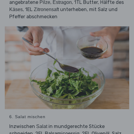
angebratene
,
, 1TL Butter, Hälfte des
Pilze
Estragon
, 1EL
unterheben, mit Salz und
Käses
Zitronensaft
Pfeffer abschmecken
6. Salat mischen
Inzwischen
in mundgerechte Stücke
Salat
schneiden. 2EL Balsamicoessig, 2EL Olivenöl, Salz